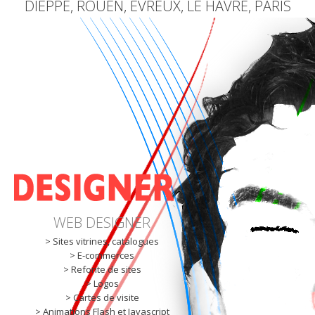
DIEPPE, ROUEN, ÉVREUX, LE HAVRE, PARIS
WEB DESIGNER
> Sites vitrines, catalogues
> E-commerces
> Refonte de sites
> Logos
> Cartes de visite
> Animations Flash et Javascript