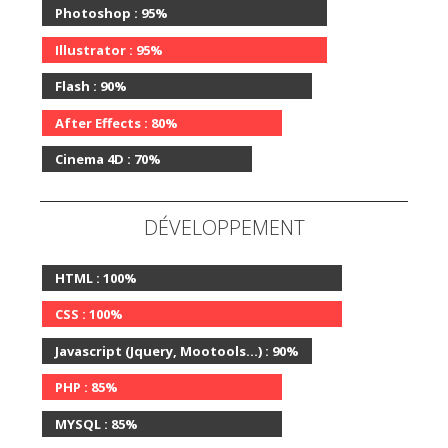
Photoshop :
95%
Illustrator :
95%
Flash :
90%
After Effects :
80%
Cinema 4D :
70%
DÉVELOPPEMENT
HTML :
100%
CSS :
100%
Javascript (Jquery, Mootools...) :
90%
PHP :
85%
MYSQL :
85%